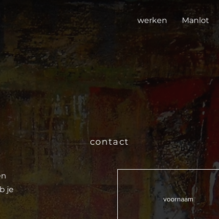
werken
Manlot
contact
en
b je
voornaam